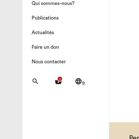
Qui sommes-nous?
Publications
Actualités
Faire un don
Nous contacter
0
search
shopping_basket
language
fr
Pe