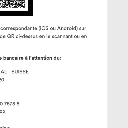
n correspondante (iOS ou Android) sur
de QR ci-dessus en le scannant ou en
 bancaire à l'attention du:
AL - SUISSE
20
0 7578 5
XX
nève