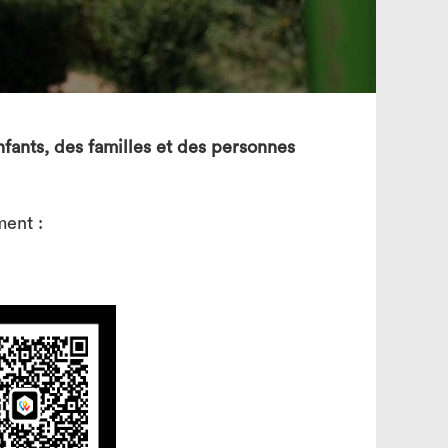
search
nfants, des familles et des personnes
ent :