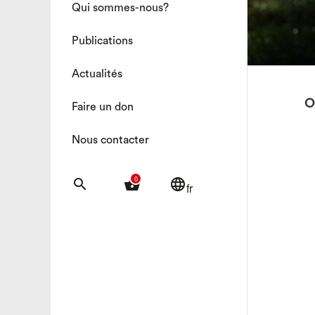
Qui sommes-nous?
Publications
Actualités
O
Faire un don
Nous contacter
0
search
shopping_basket
language
fr