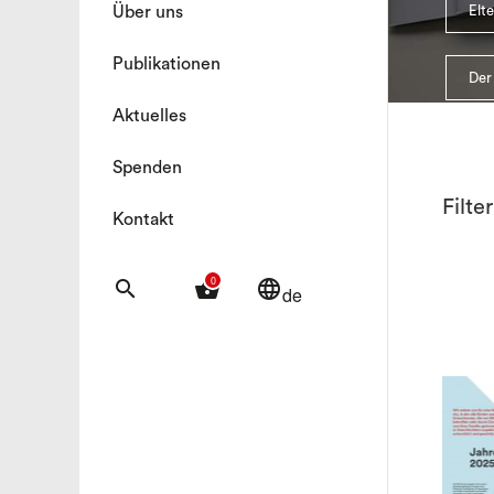
Über uns
Elt
Publikationen
Der
Aktuelles
Spenden
Filte
Kontakt
0
search
shopping_basket
language
de