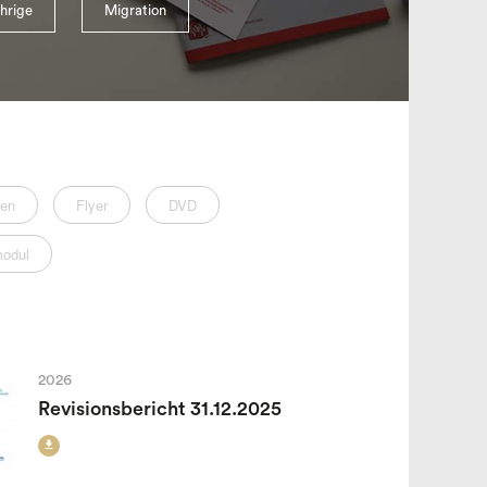
hrige
Migration
ren
Flyer
DVD
modul
2026
Revisionsbericht 31.12.2025
search
