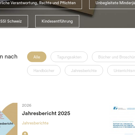
erliche Verantwortung, Rechte und Pflichten
Unbegleitete Minderjä
 SSI Schweiz
Kindesentführung
rn nach
Alle
Tagungsakten
Bücher und Broschü
Handbücher
Jahresberichte
Unterrichts
2026
Jahresbericht 2025
Jahresberichte
