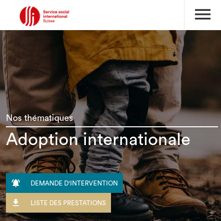
menu
Nos thématiques
Adoption internationale

DEMANDE D'INTERVENTION

LISTE DES PRESTATIONS